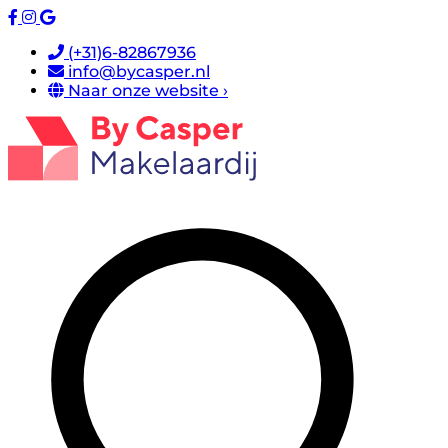
(+31)6-82867936
info@bycasper.nl
Naar onze website ›