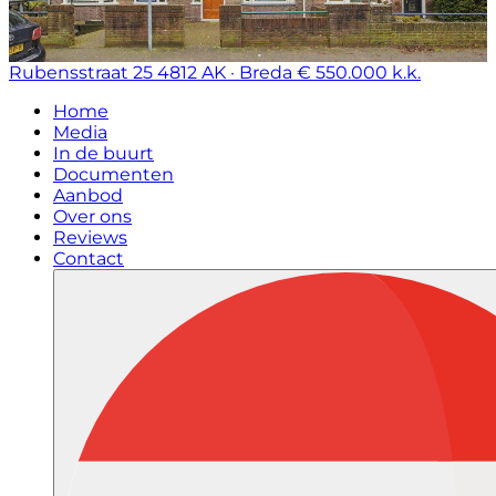
Rubensstraat 25
4812 AK · Breda
€ 550.000 k.k.
Home
Media
In de buurt
Documenten
Aanbod
Over ons
Reviews
Contact