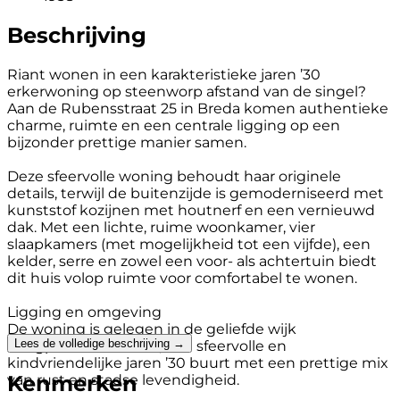
Beschrijving
Riant wonen in een karakteristieke jaren ’30
erkerwoning op steenworp afstand van de singel?
Aan de Rubensstraat 25 in Breda komen authentieke
charme, ruimte en een centrale ligging op een
bijzonder prettige manier samen.
Deze sfeervolle woning behoudt haar originele
details, terwijl de buitenzijde is gemoderniseerd met
kunststof kozijnen met houtnerf en een vernieuwd
dak. Met een lichte, ruime woonkamer, vier
slaapkamers (met mogelijkheid tot een vijfde), een
kelder, serre en zowel een voor- als achtertuin biedt
dit huis volop ruimte voor comfortabel te wonen.
Ligging en omgeving
De woning is gelegen in de geliefde wijk
Lees de volledige beschrijving →
Haagpoort/Boeimeer, een sfeervolle en
kindvriendelijke jaren ’30 buurt met een prettige mix
Kenmerken
van rust en stadse levendigheid.