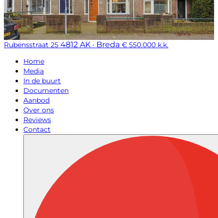
4812 AK · Breda
Rubensstraat 25
€ 550.000 k.k.
Home
Media
In de buurt
Documenten
Aanbod
Over ons
Reviews
Contact