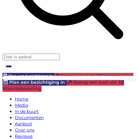
Plan een bezichtiging in
Breng een bod uit!
Waardebepaling
Plan een bezichtiging in
Breng een bod uit!
Waardebepaling
Home
Media
In de buurt
Documenten
Aanbod
Over ons
Reviews