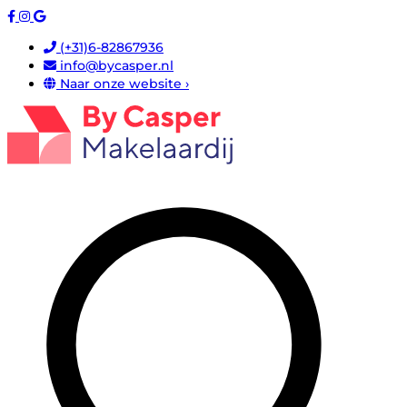
(+31)6-82867936
info@bycasper.nl
Naar onze website ›