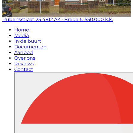
Rubensstraat 25
4812 AK · Breda
€ 550.000 k.k.
Home
Media
In de buurt
Documenten
Aanbod
Over ons
Reviews
Contact