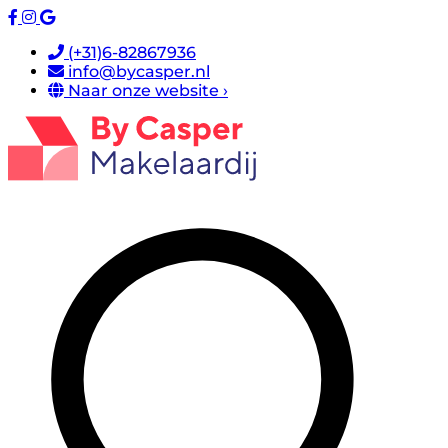
(+31)6-82867936
info@bycasper.nl
Naar onze website ›