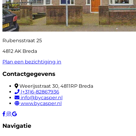
Rubensstraat 25
4812 AK Breda
Plan een bezichtiging in
Contactgegevens
Weerijsstraat 30, 4811RP Breda
(+31)6-82867936
info@bycasper.nl
www.bycasper.nl
Navigatie