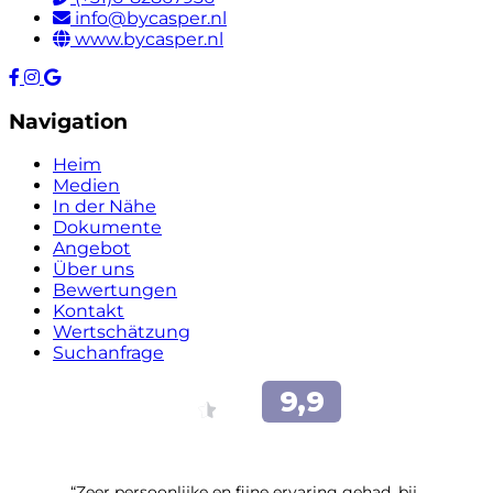
info@bycasper.nl
www.bycasper.nl
Navigation
Heim
Medien
In der Nähe
Dokumente
Angebot
Über uns
Bewertungen
Kontakt
Wertschätzung
Suchanfrage
“Zeer persoonlijke en fijne ervaring gehad, bij