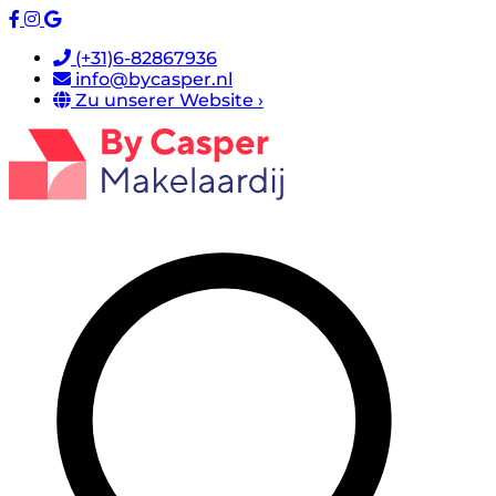
(+31)6-82867936
info@bycasper.nl
Zu unserer Website ›