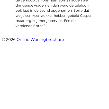
de verkoop van ons huis. Soms hadden we
dringende vragen, en dan werd de telefoon
ook laat in de avond opgenomen. Sorry dat
we je een keer wakker hebben gebeld Casper,
maar erg blij met je service. Een dik
verdiende 5 ster.”
- JJ De Vries
© 2026
Online Woningbrochure