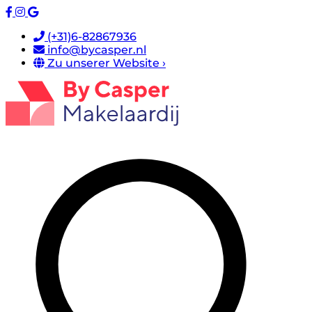
(+31)6-82867936
info@bycasper.nl
Zu unserer Website ›