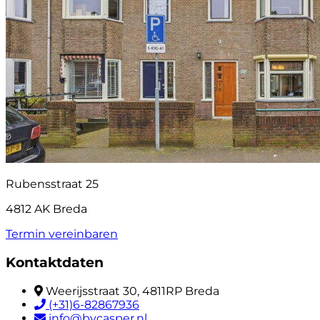
Rubensstraat 25
4812 AK Breda
Termin vereinbaren
Kontaktdaten
Weerijsstraat 30, 4811RP Breda
(+31)6-82867936
info@bycasper.nl